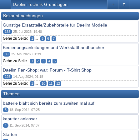
Daelim Technik Grundlagen
+
#
Bekanntmachungen
Günstige Ersatzteile/Zubehörteile für Daelim Modelle
133
25. Jul 2026, 19:40
Gehe zu Seite:
...
1
5
6
7
Bedienungsanleitungen und Werkstatthandbuecher
89
25. Mai 2026, 01:39
Gehe zu Seite:
1
2
3
4
5
Daelim Fan-Shop; war: Forum - T-Shirt Shop
225
14. Aug 2024, 01:18
Gehe zu Seite:
...
1
10
11
12
Themen
batterie bläht sich bereits zum zweiten mal auf
5
18. Sep 2014, 07:25
kaputter anlasser
4
11. Sep 2014, 07:37
Starten