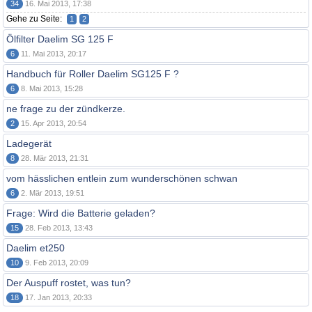
34
16. Mai 2013, 17:38
Gehe zu Seite:
1
2
Ölfilter Daelim SG 125 F
6
11. Mai 2013, 20:17
Handbuch für Roller Daelim SG125 F ?
6
8. Mai 2013, 15:28
ne frage zu der zündkerze.
2
15. Apr 2013, 20:54
Ladegerät
8
28. Mär 2013, 21:31
vom hässlichen entlein zum wunderschönen schwan
6
2. Mär 2013, 19:51
Frage: Wird die Batterie geladen?
15
28. Feb 2013, 13:43
Daelim et250
10
9. Feb 2013, 20:09
Der Auspuff rostet, was tun?
18
17. Jan 2013, 20:33